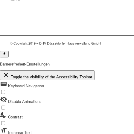
© Copyright 2019 – DHV Düsseldorfer Hausverwaltung GmbH
Barrierefreiheit-Einstellungen
close
Toggle the visibility of the Accessibility Toolbar
keyboard
Keyboard Navigation
visibility_off
Disable Animations
nights_stay
Contrast
format_size
Increase Text