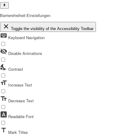
Barrierefreiheit-Einstellungen
close
Toggle the visibility of the Accessibility Toolbar
keyboard
Keyboard Navigation
visibility_off
Disable Animations
nights_stay
Contrast
format_size
Increase Text
text_fields
Decrease Text
font_download
Readable Font
title
Mark Titles