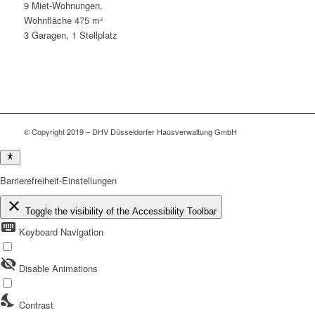
9 Miet-Wohnungen,
Wohnfläche 475 m²
3 Garagen, 1 Stellplatz
© Copyright 2019 – DHV Düsseldorfer Hausverwaltung GmbH
Barrierefreiheit-Einstellungen
close
Toggle the visibility of the Accessibility Toolbar
keyboard
Keyboard Navigation
visibility_off
Disable Animations
nights_stay
Contrast