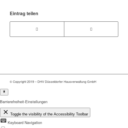
Eintrag teilen
© Copyright 2019 – DHV Düsseldorfer Hausverwaltung GmbH
Barrierefreiheit-Einstellungen
close
Toggle the visibility of the Accessibility Toolbar
keyboard
Keyboard Navigation