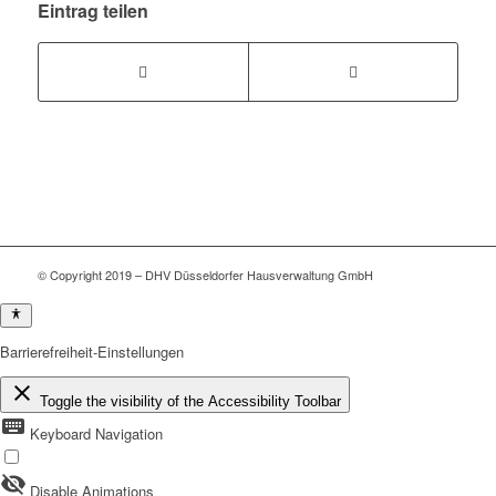
Eintrag teilen
© Copyright 2019 – DHV Düsseldorfer Hausverwaltung GmbH
Barrierefreiheit-Einstellungen
close
Toggle the visibility of the Accessibility Toolbar
keyboard
Keyboard Navigation
visibility_off
Disable Animations